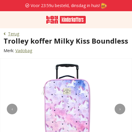
Voor 23:59u besteld, dinsdag in huis!
Terug
Trolley koffer Milky Kiss Boundless
Merk:
Vadobag
‹
›