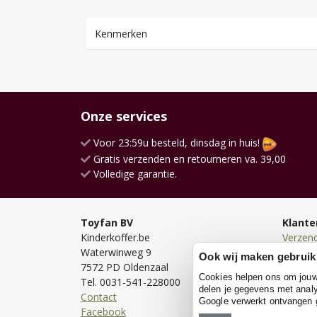
Kenmerken
Onze services
Voor 23:59u besteld, dinsdag in huis!
Gratis verzenden en retourneren va. 39,00
Volledige garantie.
Toyfan BV
Klante
Kinderkoffer.be
Verzen
Waterwinweg 9
Bezorg
Ook wij maken gebruik
7572 PD Oldenzaal
Bestell
Cookies helpen ons om jouw e
Tel. 0031-541-228000
Betale
delen je gegevens met analy
Contact
Retour
Google verwerkt ontvangen
Facebook
Garanti