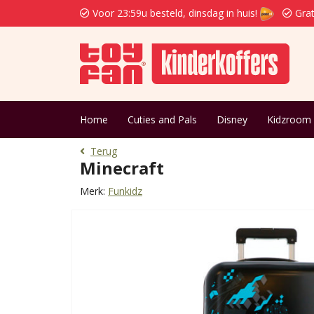
Voor 23:59u besteld, dinsdag in huis!
Grat
Home
Cuties and Pals
Disney
Kidzroom
Terug
Minecraft
Merk:
Funkidz