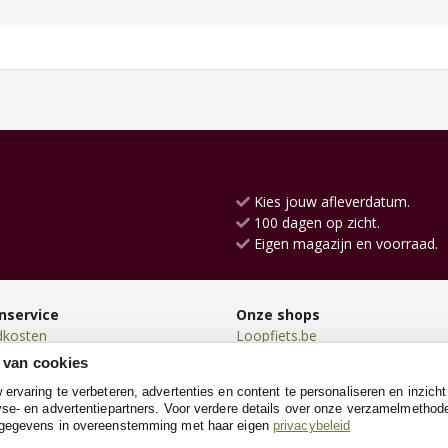
Kies jouw afleverdatum.
100 dagen op zicht.
Eigen magazijn en voorraad.
nservice
Onze shops
dkosten
Loopfiets.be
en
SpeeltentXL.be
 van cookies
en
Poppenhuis.be
rvaring te verbeteren, advertenties en content te personaliseren en inzicht
n
Poppenwagen.be
se- en advertentiepartners. Voor verdere details over onze verzamelmethod
neren
Houtentrein.be
 gegevens in overeenstemming met haar eigen
privacybeleid
e
Kinderwerkbank.be