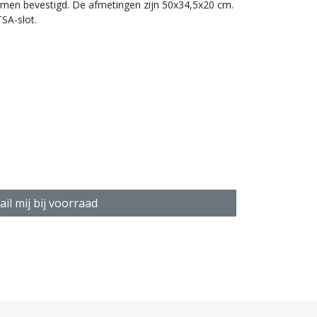
iemen bevestigd. De afmetingen zijn 50x34,5x20 cm.
TSA-slot.
 uitschuifbaar handvat
il mij bij voorraad